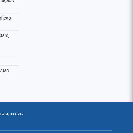
tação e
blicas
iais,
estão
9.814/0001-37