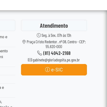
Atendimento
Seg. à Sex. 07h às 13h
smo e
Praça Cristo Redentor , nº 08, Centro - CEP:
55.620-000
mento
(81) 4042-2168
es
gabinete@gloriadogoita.pe.gov.br
e-SIC
a e
o,