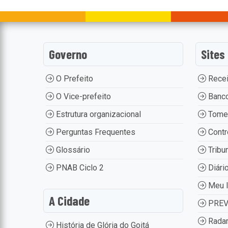
Governo
Sites
O Prefeito
Recei
O Vice-prefeito
Banco
Estrutura organizacional
Tome
Perguntas Frequentes
Contr
Glossário
Tribu
PNAB Ciclo 2
Diário
Meu 
A Cidade
PREV
Radar
História de Glória do Goitá