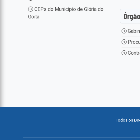
CEPs do Município de Glória do
Órgã
Goitá
Gabin
Procu
Contr
Todos os Dir