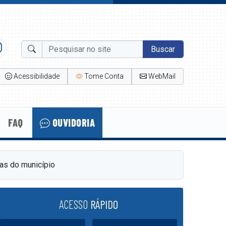
Buscar
Acessibilidade
Tome Conta
WebMail
FAQ
OUVIDORIA
tas do município
ACESSO
RÁPIDO