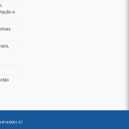
o,
tação e
blicas
iais,
estão
9.814/0001-37