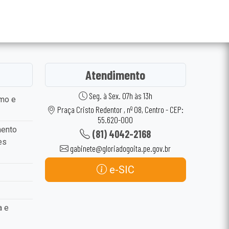
Atendimento
Seg. à Sex. 07h às 13h
smo e
Praça Cristo Redentor , nº 08, Centro - CEP:
55.620-000
mento
(81) 4042-2168
es
gabinete@gloriadogoita.pe.gov.br
e-SIC
a e