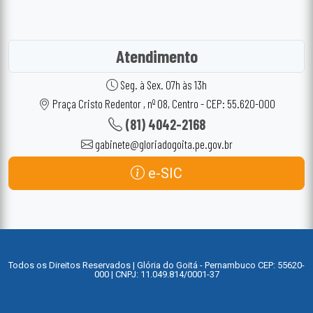
Atendimento
Seg. à Sex. 07h às 13h
Praça Cristo Redentor , nº 08, Centro - CEP: 55.620-000
(81) 4042-2168
gabinete@gloriadogoita.pe.gov.br
e-SIC
Todos os Direitos Reservados | Glória do Goitá - Pernambuco CEP: 55620-
000 | CNPJ: 11.049.814/0001-37